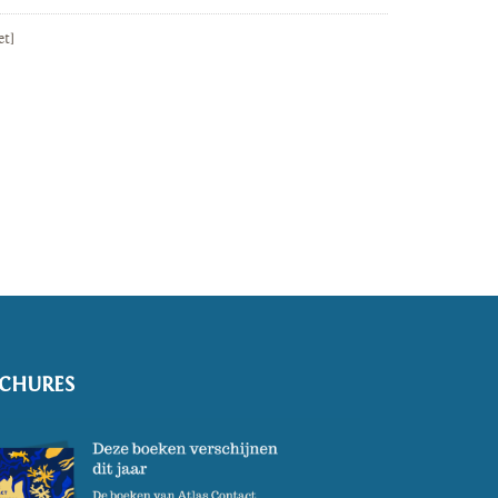
et]
CHURES