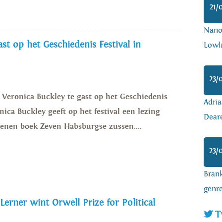
21/
Nanoa
st op het Geschiedenis Festival in
Lowl
23/
s Veronica Buckley te gast op het Geschiedenis
Adria
nica Buckley geeft op het festival een lezing
Dear
enen boek Zeven Habsburgse zussen....
23/
Brank
genr
 Lerner wint Orwell Prize for Political
T