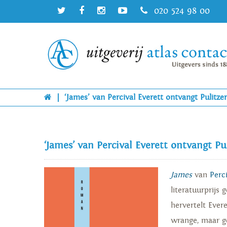
020 524 98 00
|
‘James’ van Percival Everett ontvangt Pulitzerp
‘James’ van Percival Everett ontvangt Pul
James
van
Perc
literatuurprijs
hervertelt Ever
wrange, maar ge