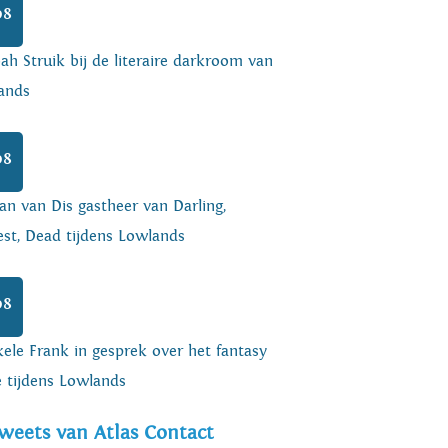
08
h Struik bij de literaire darkroom van
ands
08
an van Dis gastheer van Darling,
est, Dead tijdens Lowlands
08
ele Frank in gesprek over het fantasy
e tijdens Lowlands
weets van Atlas Contact