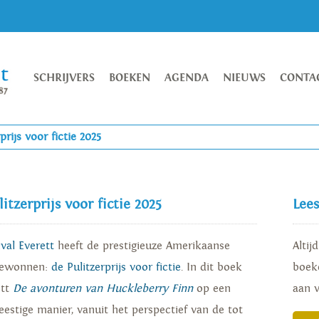
SCHRIJVERS
BOEKEN
AGENDA
NIEUWS
CONTA
rijs voor fictie 2025
itzerprijs voor fictie 2025
Lee
ival Everett
heeft de prestigieuze Amerikaanse
Altij
 gewonnen:
de Pulitzerprijs voor fictie
. In dit boek
boeke
ett
De avonturen van Huckleberry Finn
op een
aan 
estige manier, vanuit het perspectief van de tot