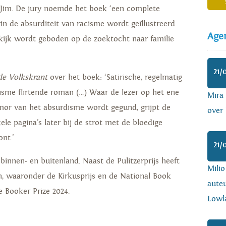
 Jim. De jury noemde het boek ‘een complete
in de absurditeit van racisme wordt geïllustreerd
Age
kijk wordt geboden op de zoektocht naar familie
21/
de Volkskrant
over het boek: ‘Satirische, regelmatig
sme flirtende roman (…) Waar de lezer op het ene
Mira
r van het absurdisme wordt gegund, grijpt de
over 
le pagina’s later bij de strot met de bloedige
nt.’
21/
binnen- en buitenland. Naast de Pulitzerprijs heeft
Mili
, waaronder de Kirkusprijs en de National Book
auteu
e Booker Prize 2024.
Lowl