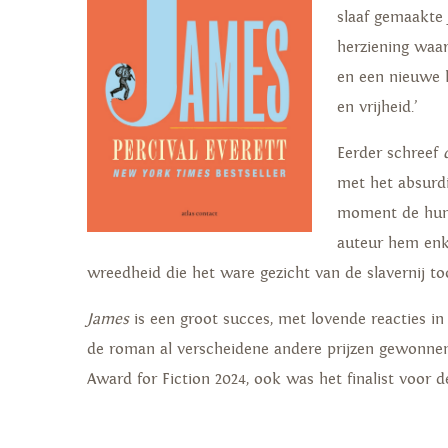
slaaf gemaakte
herziening waar
en een nieuwe 
en vrijheid.’
Eerder schreef
met het absurdi
moment de humo
auteur hem enke
wreedheid die het ware gezicht van de slavernij too
James
is een groot succes, met lovende reacties in 
de roman al verscheidene andere prijzen gewonnen
Award for Fiction 2024, ook was het finalist voor d