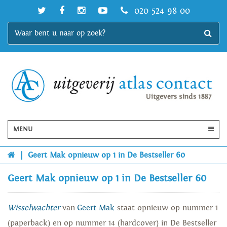
020 524 98 00
MENU
|
Geert Mak opnieuw op 1 in De Bestseller 60
Geert Mak opnieuw op 1 in De Bestseller 60
Wisselwachter
van
Geert Mak
staat opnieuw op nummer 1
(paperback) en op nummer 14 (hardcover) in De Bestseller