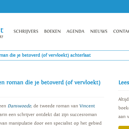
SCHRIJVERS
BOEKEN
AGENDA
NIEUWS
CONTA
n die je betoverd (of vervloekt) achterlaat
n roman die je betoverd (of vervloekt)
Lee
Altij
heen
Danswoede
, de tweede roman van
Vincent
boeke
rin een schrijver ontdekt dat zijn succesroman
aan 
s van manipulatie door een specialist op het gebied