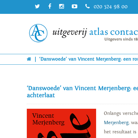
020 524 98 00
|
‘Danswoede’ van Vincent Merjenberg: een roma
‘Danswoede’ van Vincent Merjenberg: ee
achterlaat
Onlangs versc
Merjenberg,
waa
het resultaat i