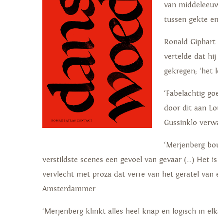
van middeleeuw
tussen gekte en
Ronald Giphart
vertelde dat hi
gekregen; ‘het 
‘Fabelachtig go
door dit aan Lo
Gussinklo verwa
‘Merjenberg bo
verstildste scenes een gevoel van gevaar (…) Het 
vervlecht met proza dat verre van het geratel van 
Amsterdammer
‘Merjenberg klinkt alles heel knap en logisch in elk