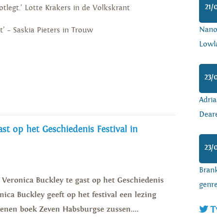
21/
tlegt.’ Lotte Krakers in de Volkskrant
Nanoa
t’ – Saskia Pieters in Trouw
Lowl
23/
Adria
Dear
st op het Geschiedenis Festival in
23/
Brank
s Veronica Buckley te gast op het Geschiedenis
genr
nica Buckley geeft op het festival een lezing
T
enen boek Zeven Habsburgse zussen....