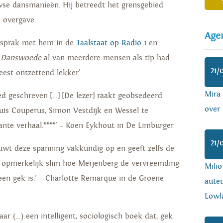
se dansmanieën. Hij betreedt het grensgebied
 overgave.
Age
 sprak met hem in de
Taalstaat op Radio 1
en
j
Danswoede
al van meerdere mensen als tip had
21/
leest ontzettend lekker’
Mira
ed geschreven […] [De lezer] raakt geobsedeerd
over 
uis Couperus, Simon Vestdijk en Wessel te
nte verhaal.****’ – Koen Eykhout in De Limburger
21/
uwt deze spanning vakkundig op en geeft zelfs de
is opmerkelijk slim hoe Merjenberg de vervreemding
Mili
een gek is.’ – Charlotte Remarque in de Groene
auteu
Lowl
aar (…) een intelligent, sociologisch boek dat, gek