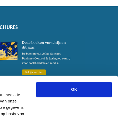
CHURES
OK
al media te
 van onze
@atlascontact.nl
Weesperstraat 105A, 1018 VN, Amsterdam
deze gegevens
 op basis van