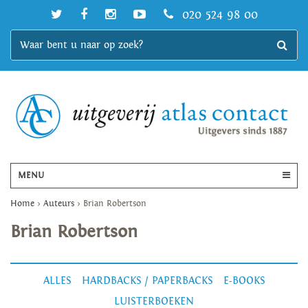
020 524 98 00
MENU
Home
>
Auteurs
>
Brian Robertson
Brian Robertson
ALLES
HARDBACKS / PAPERBACKS
E-BOOKS
LUISTERBOEKEN