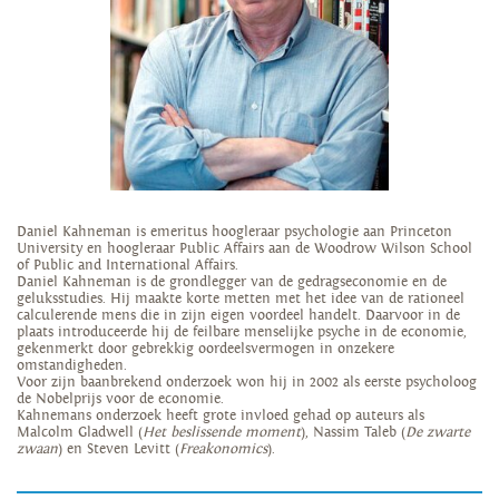
Daniel Kahneman is emeritus hoogleraar psychologie aan Princeton
University en hoogleraar Public Affairs aan de Woodrow Wilson School
of Public and International Affairs.
Daniel Kahneman is de grondlegger van de gedragseconomie en de
geluksstudies. Hij maakte korte metten met het idee van de rationeel
calculerende mens die in zijn eigen voordeel handelt. Daarvoor in de
plaats introduceerde hij de feilbare menselijke psyche in de economie,
gekenmerkt door gebrekkig oordeelsvermogen in onzekere
omstandigheden.
Voor zijn baanbrekend onderzoek won hij in 2002 als eerste psycholoog
de Nobelprijs voor de economie.
Kahnemans onderzoek heeft grote invloed gehad op auteurs als
Malcolm Gladwell (
Het beslissende moment
), Nassim Taleb (
De zwarte
zwaan
) en Steven Levitt (
Freakonomics
).