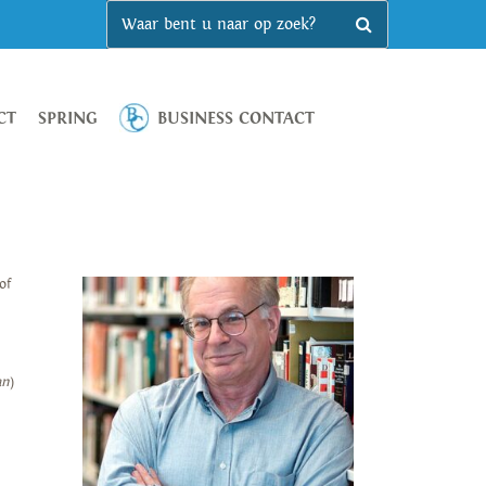
CT
SPRING
BUSINESS CONTACT
of
an
)