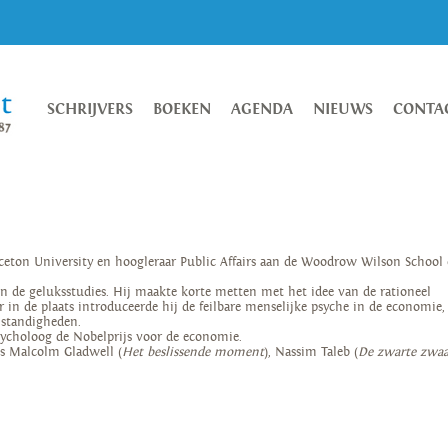
SCHRIJVERS
BOEKEN
AGENDA
NIEUWS
CONTA
ceton University en hoogleraar Public Affairs aan de Woodrow Wilson School 
 de geluksstudies. Hij maakte korte metten met het idee van de rationeel
 in de plaats introduceerde hij de feilbare menselijke psyche in de economie,
standigheden.
sycholoog de Nobelprijs voor de economie.
s Malcolm Gladwell (
Het beslissende moment
), Nassim Taleb (
De zwarte zwa