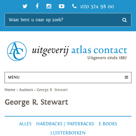
020 524 98 00
MENU
Home
>
Auteurs
>
George R. Stewart
George R. Stewart
ALLES
HARDBACKS / PAPERBACKS
E-BOOKS
LUISTERBOEKEN