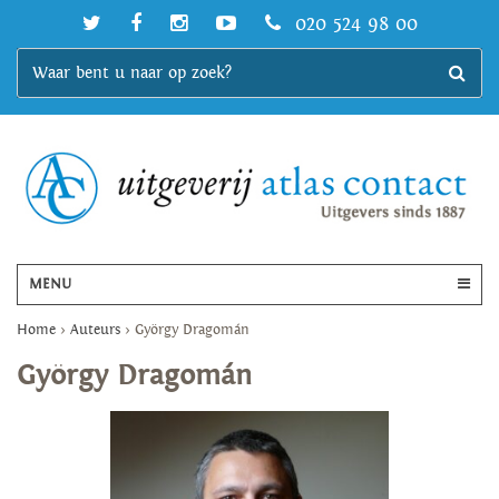
020 524 98 00
MENU
Home
>
Auteurs
>
György Dragomán
György Dragomán