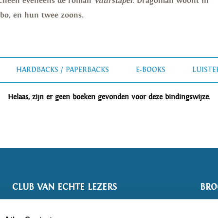
erscheen eveneens de roman
Vuurstapel
.
Dragomán woont in
abo, en hun twee zoons.
HARDBACKS / PAPERBACKS
E-BOOKS
LUIST
Helaas, zijn er geen boeken gevonden voor deze bindingswijze.
CLUB VAN ECHTE LEZERS
BRO