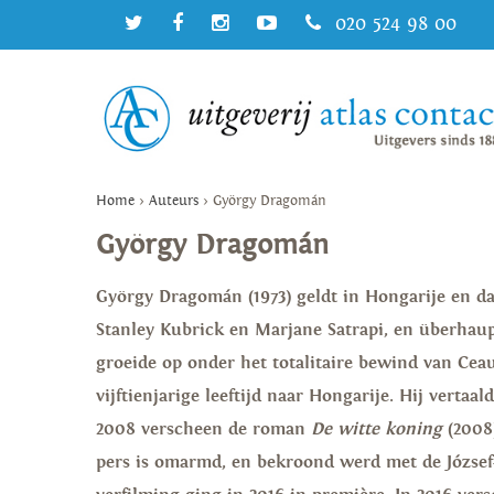
020 524 98 00
Home
>
Auteurs
>
György Dragomán
György Dragomán
György Dragomán (1973) geldt in Hongarije en da
Stanley Kubrick en Marjane Satrapi, en überhaup
groeide op onder het totalitaire bewind van Cea
vijftienjarige leeftijd naar Hongarije.
Hij vertaal
2008 verscheen de roman
De witte koning
(2008)
pers is omarmd, en bekroond werd met de József-A