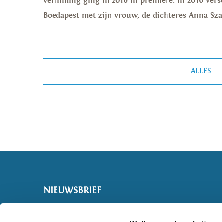
verfilming ging in 2016 in première. In 2016 v
Boedapest met zijn vrouw, de dichteres Anna Sz
ALLES
NIEUWSBRIEF