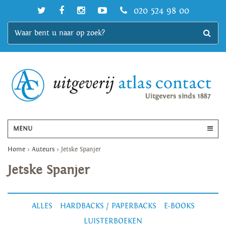
020 524 98 00
MENU
Home
>
Auteurs
>
Jetske Spanjer
Jetske Spanjer
ALLES
HARDBACKS / PAPERBACKS
E-BOOKS
LUISTERBOEKEN