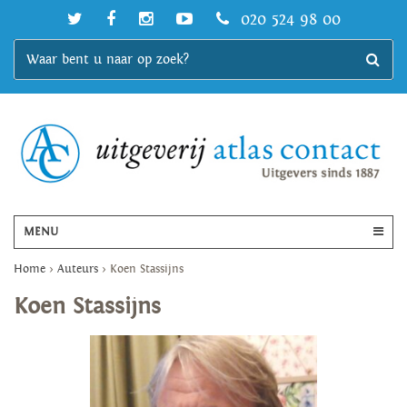
020 524 98 00
MENU
Home
>
Auteurs
>
Koen Stassijns
Koen Stassijns