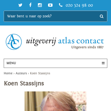
020 524 98 00
MENU
Home
>
Auteurs
>
Koen Stassijns
Koen Stassijns