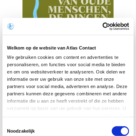
Welkom op de website van Atlas Contact
We gebruiken cookies om content en advertenties te
personaliseren, om functies voor social media te bieden
en om ons websiteverkeer te analyseren. Ook delen we
Van oude menschen, de dingen, die voorbij
informatie over uw gebruik van onze site met onze
gaan…
partners voor social media, adverteren en analyse. Deze
partners kunnen deze gegevens combineren met andere
informatie die u aan ze heeft verstrekt of die ze hebben
Eline Vere
verzameld op basis van uw gebruik van hun services. U
gaat akkoord met onze cookies als u onze website blijft
gebruiken.
Toestemmingsselectie
Noodzakelijk