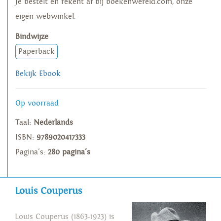
Je bestelt en rekent af bij boekenwereld.com, onze
eigen webwinkel.
Bindwijze
Paperback
Bekijk Ebook
Op voorraad
Taal:
Nederlands
ISBN:
9789020417333
Pagina's:
280 pagina's
Louis Couperus
Louis Couperus (1863-1923) is