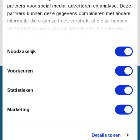
partners voor social media, adverteren en analyse. Deze
ALLES
HARDBACKS / PAPERBACKS
E-BOOKS
partners kunnen deze gegevens combineren met andere
LUISTERBOEKEN
informatie die u aan ze heeft verstrekt of die ze hebben
verzameld op basis van uw gebruik van hun services. U
Helaas, zijn er geen boeken gevonden voor deze bindingswijze.
gaat akkoord met onze cookies als u onze website blijft
gebruiken.
Toestemmingsselectie
Terug naar boven
Noodzakelijk
Voorkeuren
NIEUWSBRIEF
Statistieken
Marketing
Details tonen