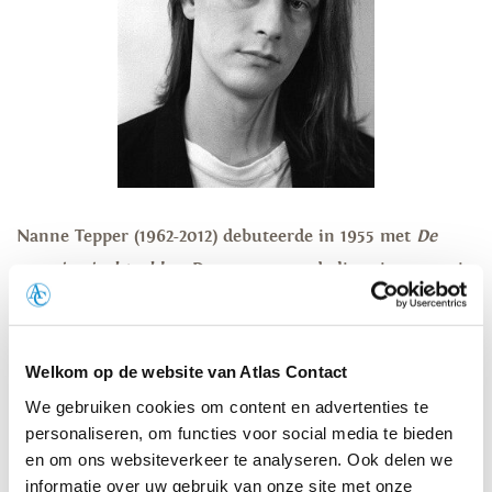
Nanne Tepper (1962-2012) debuteerde in 1955 met
De
eeuwige jachtvelden
. De roman was de literaire sensatie
van het jaar en won in 1996 de Anton Wachterprijs. In
1998 verschenen
De avonturen van Hillebillie Veen
en
De vaders van de gedachte
, die genomineerd werd voor
Welkom op de website van Atlas Contact
de Libris Literatuurprijs. Niet lang daarna begonnen de
We gebruiken cookies om content en advertenties te
personaliseren, om functies voor social media te bieden
depressies die uiteindelijk leidden tot zijn dood.
en om ons websiteverkeer te analyseren. Ook delen we
informatie over uw gebruik van onze site met onze