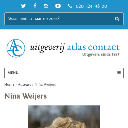
020 524 98 00
MENU
Home
>
Auteurs
>
Niña Weijers
Niña Weijers