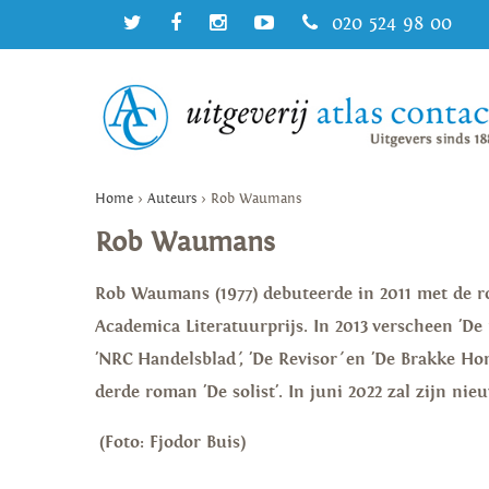
020 524 98 00
Home
>
Auteurs
>
Rob Waumans
Rob Waumans
Rob Waumans (1977) debuteerde in 2011 met de ro
Academica Literatuurprijs. In 2013 verscheen 'De
'NRC Handelsblad
'
, 'De Revisor
'
en 'De Brakke Ho
derde roman 'De solist'. In juni 2022 zal zijn nie
(Foto: Fjodor Buis)