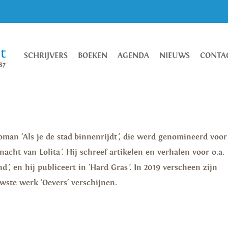
SCHRIJVERS
BOEKEN
AGENDA
NIEUWS
CONTA
man 'Als je de stad binnenrijdt
'
, die werd genomineerd voor
 nacht van Lolita
'
. Hij schreef artikelen en verhalen voor o.a.
nd
'
, en hij publiceert in 'Hard Gras
'
. In 2019 verscheen zijn
uwste werk 'Oevers' verschijnen.