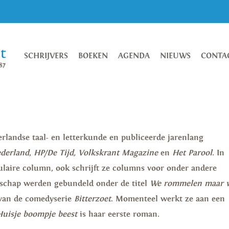
SCHRIJVERS
BOEKEN
AGENDA
NIEUWS
CONTA
rlandse taal- en letterkunde en publiceerde jarenlang
ederland
,
HP/De Tijd,
Volkskrant Magazine
en
Het Parool
. In
ulaire column, ook schrijft ze columns voor onder andere
schap werden gebundeld onder de titel
We rommelen maar 
 van de comedyserie
Bitterzoet
. Momenteel werkt ze aan een
Huisje boompje beest
is haar eerste roman.