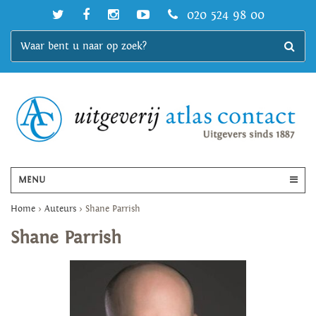
020 524 98 00
MENU
Home
>
Auteurs
>
Shane Parrish
Shane Parrish