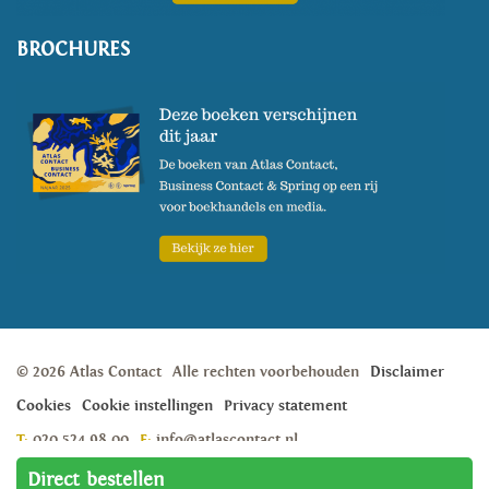
BROCHURES
© 2026 Atlas Contact
Alle rechten voorbehouden
Disclaimer
Cookies
Cookie instellingen
Privacy statement
T:
020 524 98 00
E:
info@atlascontact.nl
Weesperstraat 105A, 1018 VN, Amsterdam
Direct bestellen