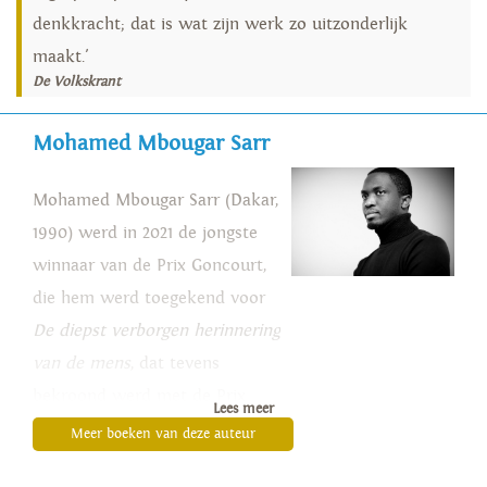
denkkracht; dat is wat zijn werk zo uitzonderlijk
maakt.'
De Volkskrant
Mohamed Mbougar Sarr
Mohamed Mbougar Sarr (Dakar,
1990) werd in 2021 de jongste
winnaar van de Prix Goncourt,
die hem werd toegekend voor
De diepst verborgen herinnering
van de mens
, dat tevens
bekroond werd met de Prix
Lees meer
Transfuge en Prix Hennessy du
Meer boeken van deze auteur
livre. Met
Een echte man
is Sarr