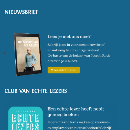
grote taboeonderwerp van zijn
NIEUWSBRIEF
continent.
CLUB VAN ECHTE LEZERS