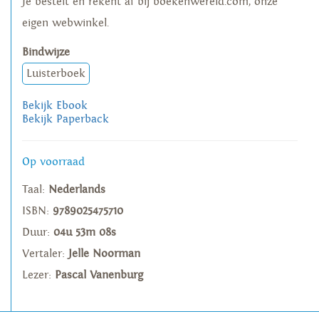
Je bestelt en rekent af bij boekenwereld.com, onze
eigen webwinkel.
Bindwijze
Luisterboek
Bekijk Ebook
Bekijk Paperback
Op voorraad
Taal:
Nederlands
ISBN:
9789025475710
Duur:
04u 53m 08s
Vertaler:
Jelle Noorman
Lezer:
Pascal Vanenburg