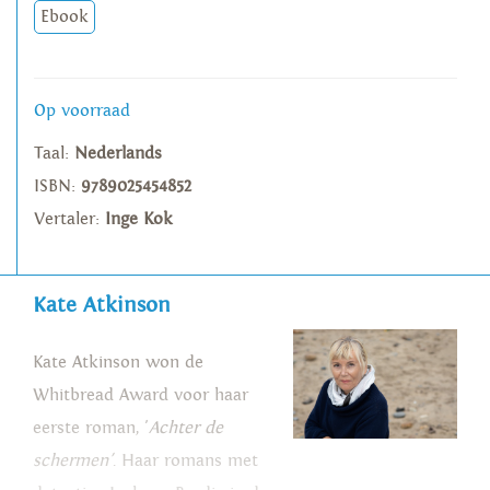
Ebook
Op voorraad
Taal:
Nederlands
ISBN:
9789025454852
Vertaler:
Inge Kok
Kate Atkinson
Kate Atkinson won de
Whitbread Award voor haar
eerste roman, '
Achter de
schermen'
. Haar romans met