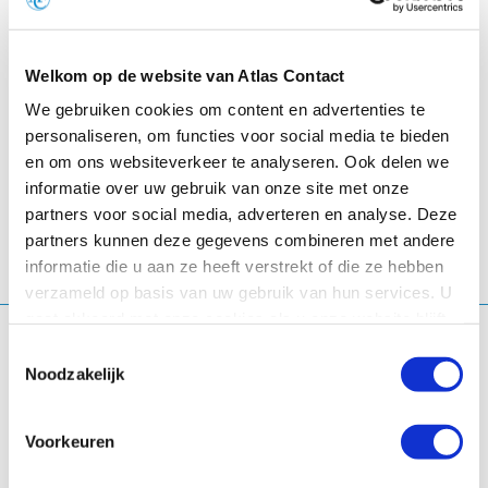
eigen webwinkel.
Bindwijze
Welkom op de website van Atlas Contact
Ebook
We gebruiken cookies om content en advertenties te
personaliseren, om functies voor social media te bieden
en om ons websiteverkeer te analyseren. Ook delen we
Op voorraad
informatie over uw gebruik van onze site met onze
partners voor social media, adverteren en analyse. Deze
Taal:
Nederlands
partners kunnen deze gegevens combineren met andere
ISBN:
9789045035918
informatie die u aan ze heeft verstrekt of die ze hebben
verzameld op basis van uw gebruik van hun services. U
gaat akkoord met onze cookies als u onze website blijft
Jaap Seidell
gebruiken.
Toestemmingsselectie
Noodzakelijk
Jaap Seidell is hoogleraar
Voeding en Gezondheid aan de
Voorkeuren
Vrije Universiteit Amsterdam.