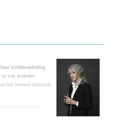
haar schilderopleiding
 ze ook artikelen.
 het literaire tijdschrift
vele malen herdrukte
t Van Keulen ook