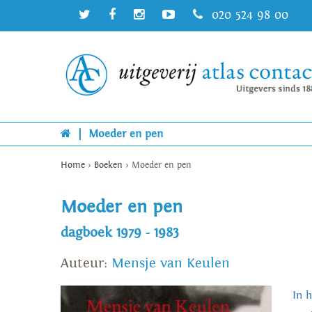
020 524 98 00
|
Moeder en pen
Home
>
Boeken
>
Moeder en pen
Moeder en pen
dagboek 1979 - 1983
Auteur:
Mensje van Keulen
In 