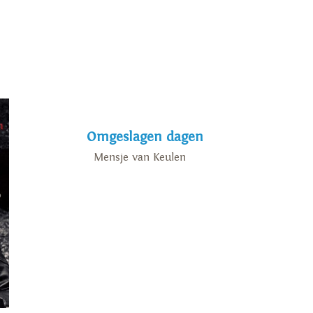
e boek. In 2006
', het oerboek van Mensje
goed verhaal', de bundel
haar oeuvre de Annie
k - toegekend. Klik hier om
Omgeslagen dagen
Mensje van Keulen
ygens-prijs voor een oeuvre
n fijnzinnigheid
t er steevast een
k centraal staat. Voor
Kattentheater', een
ens romandebuut 'Bleekers