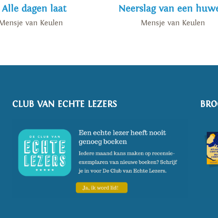
Alle dagen laat
Neerslag van een huwe
' is verschenen in februari 2023.
Omgeslagen dagen
is het vier
Mensje van Keulen
Mensje van Keulen
.nl
CLUB VAN ECHTE LEZERS
BRO