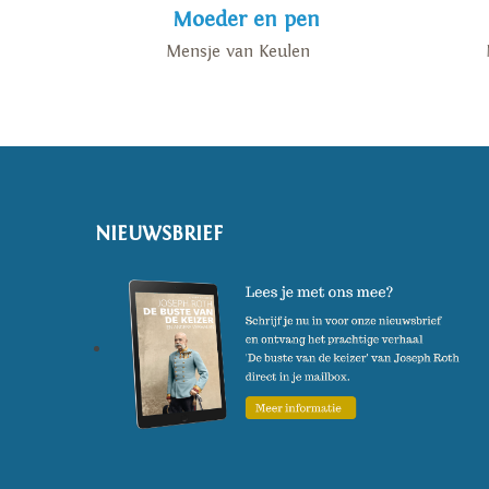
Moeder en pen
zomer' is verschenen in juni 2022. 'Moeder en pen
dagboeken, en zal verschijnen in januari 2026.
Mensje van Keulen
Voor meer informatie, zie www.mensjevankeulen
(Foto: Annalees Louwes)
NIEUWSBRIEF