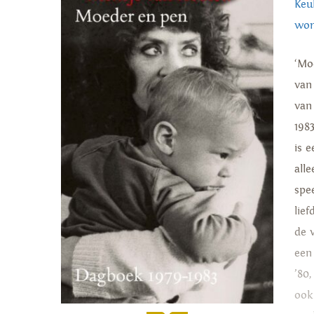
Keu
wor
‘Mo
van
van
198
is 
all
spe
lief
de 
een
’80
ook