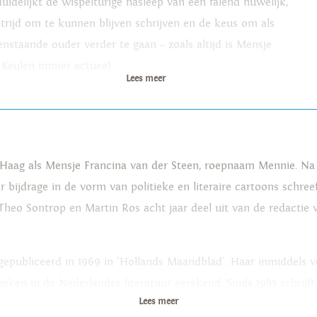
duidelijkt de wispelturige nasleep van een falend huwelijk,
strijd om te kunnen blijven schrijven en de keus om als
eenstaande ouder verder te gaan – zoals altijd is Mensje
 Keulen immer actueel.
Lees meer
Haag als Mensje Francina van der Steen, roepnaam Mennie. Na 
 bijdrage in de vorm van politieke en literaire cartoons schreef
eo Sontrop en Martin Ros acht jaar deel uit van de redactie van
gepubliceerd in 1969 in 'Hollands Maandblad'. Haar inmiddels 
ieken in de Nederlandse literatuur gerekend. Sinds 1985 schrijf
Lees meer
eren Griffel en de Nienke van Hichtumprijs.