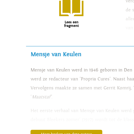
ver
de 
all
Lees een
fragment
van
Mensje van Keulen
Mensje van Keulen werd in 1946 geboren in Den 
werd ze redacteur van 'Propria Cures'. Naast haar
Vervolgens maakte ze samen met Gerrit Komrij, Th
'
Maatstaf'
.
Het eerste verhaal van Mensje van Keulen werd 
debuut Bleekers zomer' (1972) wordt tot de klass
kinderboeken, die bekroond werden met een Zilv