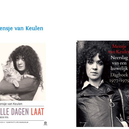
ing van de dood van haar moeder, is haar eerste autobiografisch
jaardag, 'Alle dagen laat, Dagboek 1976'. 'De schriften wachten
 haar schrijverschap. In 2009 verscheen de verhalenbundel 'Een 
ensje van Keulen
s 2010 en De Gouden Uil 2010. In 2003 ontving Van Keulen voor 
 Prijs - een driejaarlijkse prijs voor schrijvers van literair wer
ezen.
ygens-prijs 2014 voor haar hele oeuvre. Van Keulen krijgt de Hu
n technisch meesterschap': 'Al haar verhalen zijn met precisie e
alledaags, maar de typische Mensje- van-Keulenverbeelding geef
'
erhalen', een verzameling van haar verhalen waarin het huwelij
(2020) won zij de J.M.A Biesheuvelprijs. In 2021 verscheen 'Het 
enten over poezen en katten. Een jubileumuitgave van Van Keul