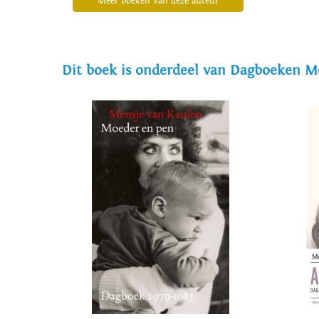
Meer boeken van deze auteur
'Olifanten op een web', geschreven naar aanleid
verscheen, naar aanleiding van haar zestigste ver
van Keulen, geeft inzicht in de ontwikkeling van
Dit boek is onderdeel van Dagboeken M
werd genomineerd voor de Libris Literatuur Prij
Romeinprijs. In 2011 werd haar de Charlotte Kohler
het juryrapport van de Charlotte Kohlerprijs te l
Op 18 januari 2015 ontvangt zij de Contantijn Hu
dat volgens de jury getuigt van een 'buitengewoo
gecomponeerd, ogenschijnlijk zijn ze gewoon en 
verrassende lading of onverwachte wending aan.
In oktober 2018 verscheen de bundel 'Huwelijksv
haar verhalenbundel 'Ik moet u echt iets zeggen' 
bundeling verhalen, gedichten, verzen en fragm