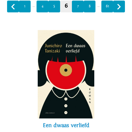
6
…
…
1
4
5
7
8
61
Een dwaas verliefd