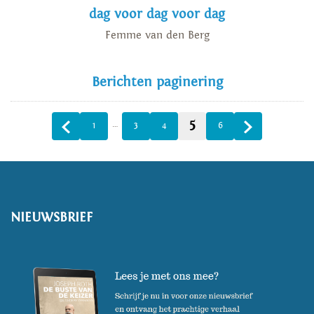
dag voor dag voor dag
Femme van den Berg
Berichten paginering
5
…
1
3
4
6
NIEUWSBRIEF