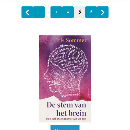
5
…
1
3
4
6