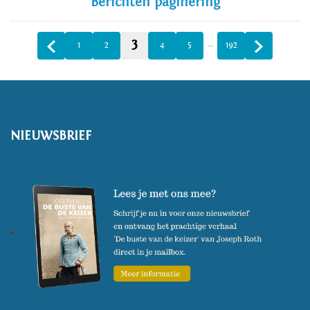
Berichten paginering
3
…
1
2
4
5
192
NIEUWSBRIEF