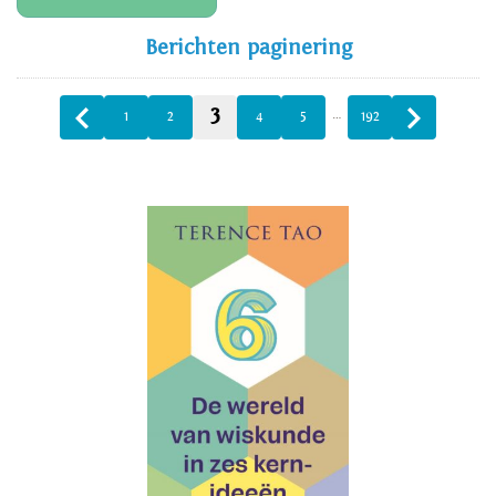
Berichten paginering
3
…
1
2
4
5
192