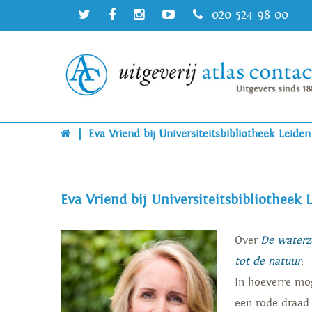
020 524 98 00
|
Eva Vriend bij Universiteitsbibliotheek Leiden
Eva Vriend bij Universiteitsbibliotheek 
Over
De waterzo
tot de natuur
:
In hoeverre mog
een rode draad d