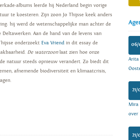
Verkade-albums leerde hij Nederland begin vorige
ur te koesteren. Zijn zoon Jo Thijsse keek anders
Age
ing: hij werd de wetenschappelijke man achter de
de Deltawerken. Aan de hand van de levens van
Thijsse onderzoekt
Eva Vriend
in dit essay de
06/
akbaarheid.
De waterzoon
laat zien hoe onze
Arita
de natuur steeds opnieuw verandert. Zo biedt dit
Ooste
lemen, afnemende biodiversiteit en klimaatcrisis,
ragen.
21/
Mira
over 
21/