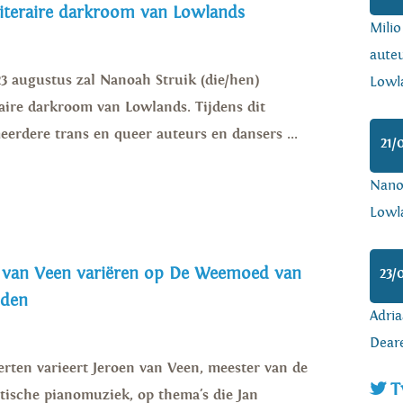
literaire darkroom van Lowlands
Mili
auteu
23 augustus zal Nanoah Struik (die/hen)
Lowl
raire darkroom van Lowlands. Tijdens dit
eerdere trans en queer auteurs en dansers ...
21/
Nanoa
Lowl
n van Veen variëren op De Weemoed van
23/
iden
Adria
Dear
rten varieert Jeroen van Veen, meester van de
T
tische pianomuziek, op thema's die Jan