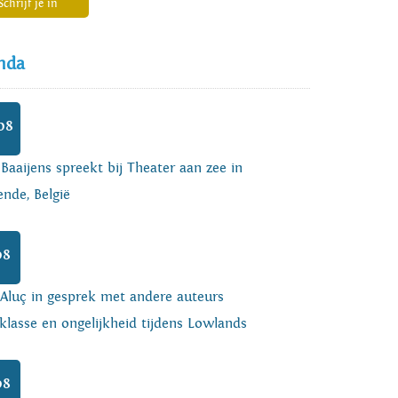
Schrijf je in
nda
08
 Baaijens spreekt bij Theater aan zee in
nde, België
08
 Aluç in gesprek met andere auteurs
klasse en ongelijkheid tijdens Lowlands
08