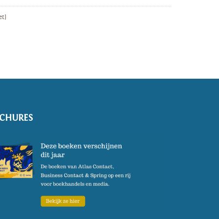
et]
CHURES