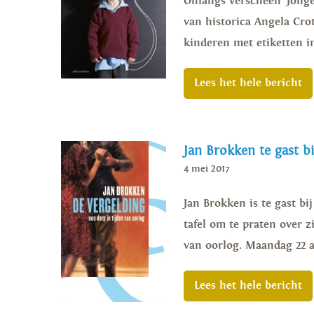
Onlangs verscheen ‘Jongen
van historica Angela Cro
kinderen met etiketten in
Lees het hele bericht
Jan Brokken te gast b
4 mei 2017
Jan Brokken is te gast b
tafel om te praten over z
van oorlog. Maandag 22 ap
Lees het hele bericht