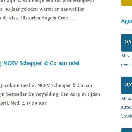
s zijn ‘t. Van Pietje Bell tot probleemgeval’
tt. 30 Jaar geleden waren er nauwelijks
 de klas. Historica Angela Crott ...
Age
21/
Mira
ij NCRV Schepper & Co aan tafel
over 
21/
ij Jacobine Geel in NCRV Schepper & Co aan
ijn bestseller De vergelding. Een dorp in tijden
Mili
ril, Ned. 2, 17.09 uur.
auteu
Lowl