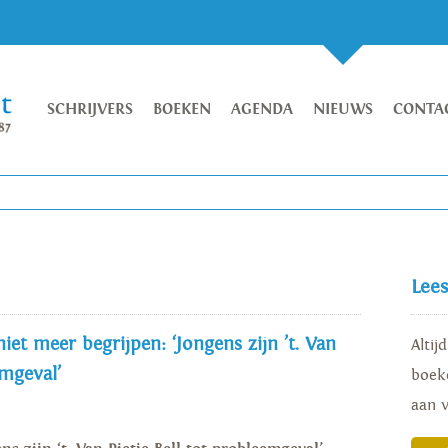
SCHRIJVERS
BOEKEN
AGENDA
NIEUWS
CONTA
Lee
et meer begrijpen: ‘Jongens zijn ’t. Van
Altij
emgeval’
boeke
aan 