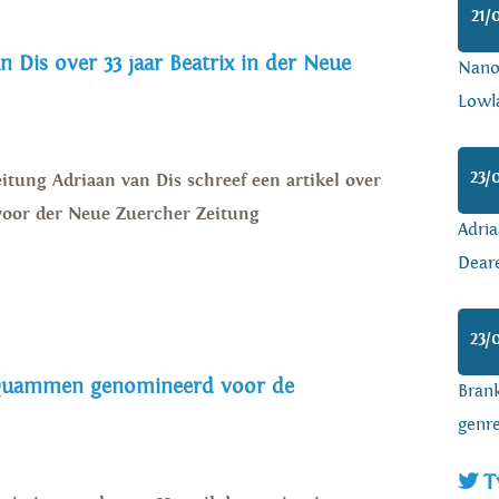
21/
n Dis over 33 jaar Beatrix in der Neue
Nanoa
Lowl
23/
itung Adriaan van Dis schreef een artikel over
x voor der Neue Zuercher Zeitung
Adria
Dear
23/
 Quammen genomineerd voor de
Brank
genr
T