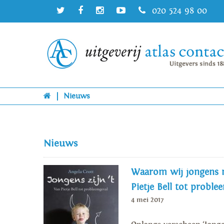
020 524 98 00
|
Nieuws
Nieuws
Waarom wij jongens ni
Pietje Bell tot proble
4 mei 2017