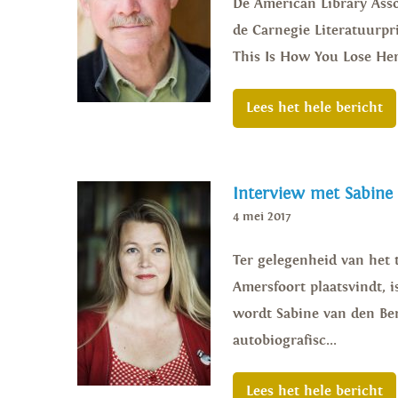
De American Library Asso
de Carnegie Literatuurpri
This Is How You Lose Her 
Lees het hele bericht
Interview met Sabine
4 mei 2017
Ter gelegenheid van het t
Amersfoort plaatsvindt, 
wordt Sabine van den Ber
autobiografisc...
Lees het hele bericht