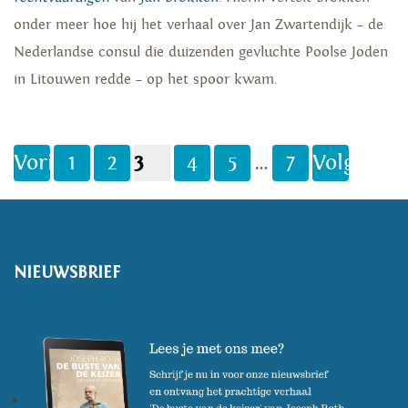
onder meer hoe hij het verhaal over Jan Zwartendijk – de
Nederlandse consul die duizenden gevluchte Poolse Joden
in Litouwen redde – op het spoor kwam.
Vorige
1
2
3
4
5
…
7
Volgende
NIEUWSBRIEF