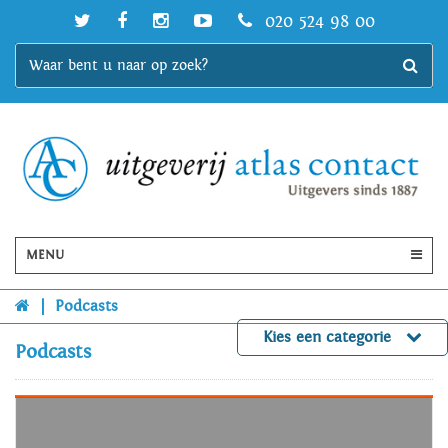
020 524 98 00
MENU
|
Podcasts
Kies een categorie
Podcasts