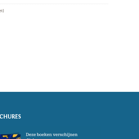
et]
CHURES