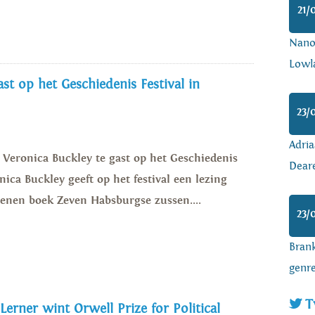
21/
Nanoa
Lowl
st op het Geschiedenis Festival in
23/
Adria
s Veronica Buckley te gast op het Geschiedenis
Dear
nica Buckley geeft op het festival een lezing
enen boek Zeven Habsburgse zussen....
23/
Brank
genr
T
 Lerner wint Orwell Prize for Political