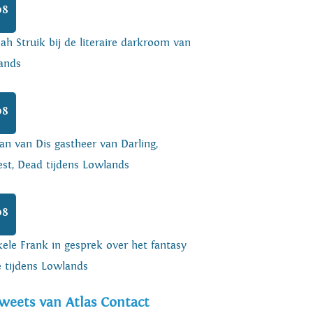
08
h Struik bij de literaire darkroom van
ands
08
an van Dis gastheer van Darling,
est, Dead tijdens Lowlands
08
ele Frank in gesprek over het fantasy
e tijdens Lowlands
weets van Atlas Contact