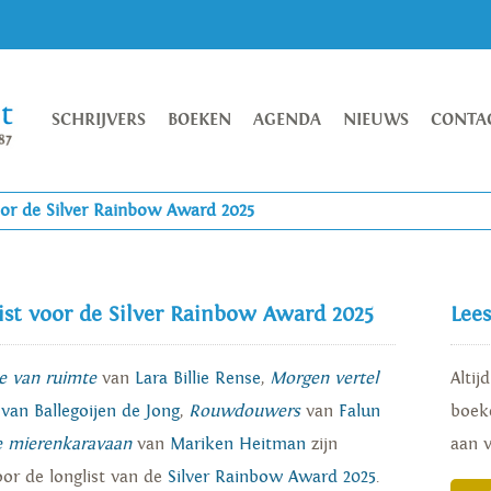
SCHRIJVERS
BOEKEN
AGENDA
NIEUWS
CONTA
voor de Silver Rainbow Award 2025
list voor de Silver Rainbow Award 2025
Lee
e van ruimte
van
Lara Billie Rense
,
Morgen vertel
Altij
 van Ballegoijen de Jong
,
Rouwdouwers
van
Falun
boeke
 mierenkaravaan
van
Mariken Heitman
zijn
aan 
or de longlist van de
Silver Rainbow Award 2025
.