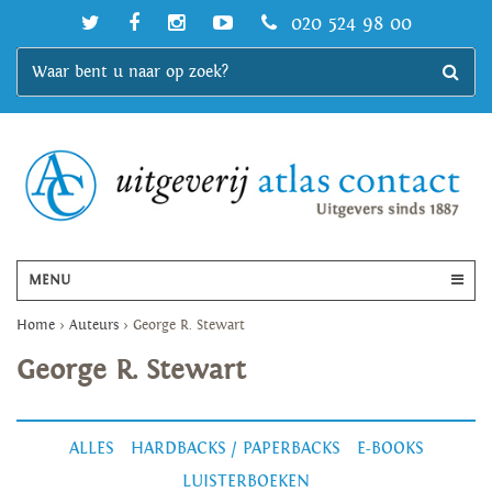
020 524 98 00
MENU
Home
>
Auteurs
>
George R. Stewart
George R. Stewart
ALLES
HARDBACKS / PAPERBACKS
E-BOOKS
LUISTERBOEKEN