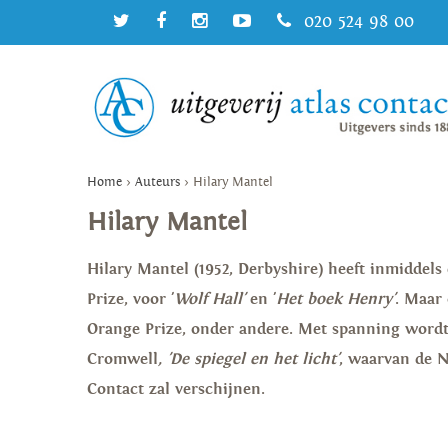
020 524 98 00
Home
>
Auteurs
>
Hilary Mantel
Hilary Mantel
Hilary Mantel (1952, Derbyshire) heeft inmiddel
Prize, voor '
Wolf Hall'
en '
Het boek Henry'
. Maar 
Orange Prize, onder andere. Met spanning wordt
Cromwell
, 'De spiegel en het licht'
, waarvan de N
Contact zal verschijnen.