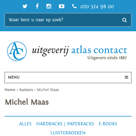
020 524 98 00
MENU
Home
>
Auteurs
>
Michel Maas
Michel Maas
ALLES
HARDBACKS / PAPERBACKS
E-BOOKS
LUISTERBOEKEN