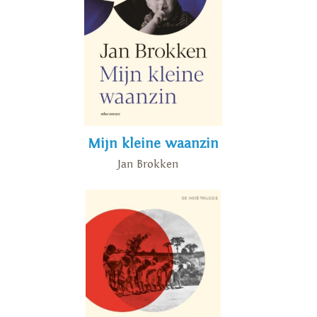
dei Librai, de Prijs van Italiaanse
boekverkopers. In de zomer van
2021 verscheen 'De tuinen van
Buitenzorg', en in oktober 2022
verscheen het boek 'De
kampschilders' .
Mijn kleine waanzin
Jan Brokken