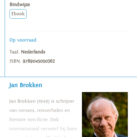
Bindwijze
Ebook
Op voorraad
Taal:
Nederlands
ISBN:
9789045050362
Jan Brokken
Jan Brokken (1949) is schrijver
van romans, reisverhalen en
literaire non-fictie. Ook
internationaal verwierf hij faam