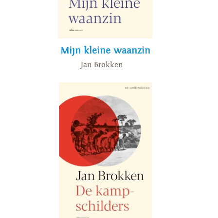
Buitenzorg', en in oktober 2022
verscheen het boek 'De
kampschilders' .
Mijn kleine waanzin
Jan Brokken