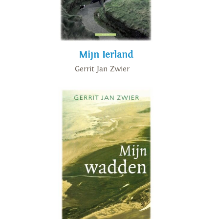
gebieden in het verleden
geromantiseerd zijn. 'Naar de
rand van de kaart' (2008)
Mijn Ierland
beschrijft een enerverende reis
Gerrit Jan Zwier
door Patagonië en langs een
hele reeks eilanden in
Antarctische en Zuid-
Atlantische wateren; hierin
wordt het 'noordelijk gevoel'
tijdelijk – in ieder geval een
boek lang – door een 'zuidelijk
gevoel' vervangen. Andere
reisboeken van Zwiers hand zijn
'Er gaat niets boven Zweden'
(2015), 'Altijd Noorwegen' (2016),