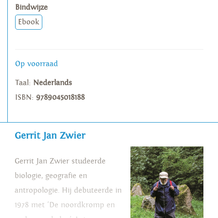
Bindwijze
Ebook
Op voorraad
Taal:
Nederlands
ISBN:
9789045018188
Gerrit Jan Zwier
Gerrit Jan Zwier studeerde
biologie, geografie en
antropologie. Hij debuteerde in
1978 met 'De noordkromp en