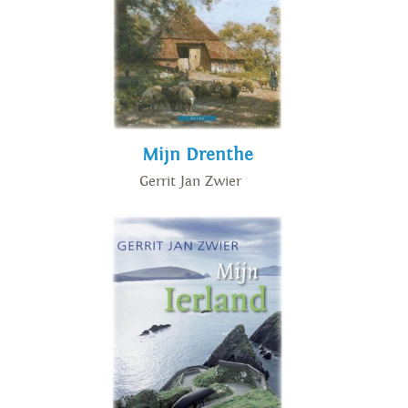
het IJslands werd vertaald.
In 1998 verscheen 'Het
noordelijk gevoel', met verhalen
over Noord-Canada, Groenland,
IJsland en andere koude
Mijn Drenthe
streken, waarbij de
Gerrit Jan Zwier
waddeneilanden het begin- en
eindpunt vormen. Ook 'Zilverig
licht' bevat verhalen over barse,
noordelijke gebieden,
waaronder Spitsbergen. Het
verbindende thema in 'Mijn
wadden' (2004), 'Mijn Drenthe'
(2005) en 'Mijn Ierland' (2007) is
de manier waarop deze