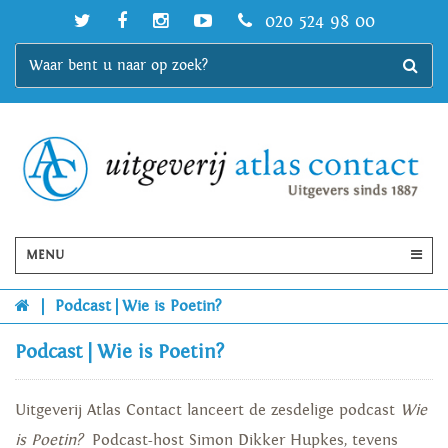
020 524 98 00
MENU
|
Podcast | Wie is Poetin?
Podcast | Wie is Poetin?
Uitgeverij Atlas Contact lanceert de zesdelige podcast
Wie
is Poetin?
Podcast-host Simon Dikker Hupkes, tevens