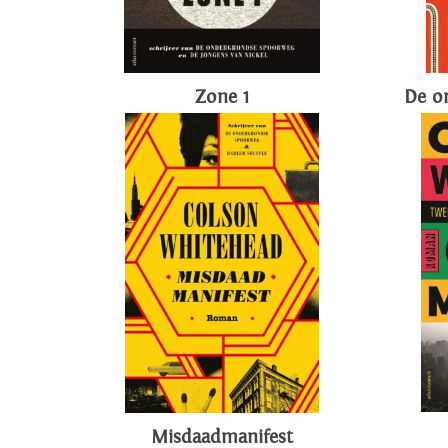
Zone 1
De o
Misdaadmanifest