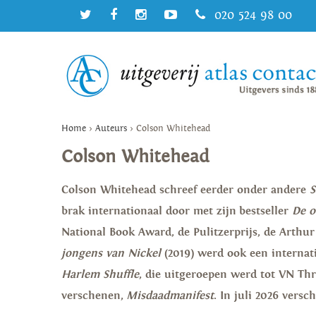
020 524 98 00
Home
>
Auteurs
>
Colson Whitehead
Colson Whitehead
Colson Whitehead schreef eerder onder andere
S
brak internationaal door met zijn bestseller
De 
National Book Award, de Pulitzerprijs, de Arthu
jongens van Nickel
(2019) werd ook een internati
Harlem Shuffle
, die uitgeroepen werd tot VN Thril
verschenen,
Misdaadmanifest
. In juli 2026 versc