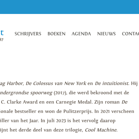
SCHRIJVERS
BOEKEN
AGENDA
NIEUWS
CONTA
ag Harbor
,
De Colossus van New York
en
De intuïtionist
. Hij
ondergrondse spoorweg
(2017), die werd bekroond met de
r C. Clarke Award en een Carnegie Medal. Zijn roman
De
onale bestseller en won de Pulitzerprijs. In 2021 verscheen
ler van het Jaar. In juli 2023 is het vervolg daarop
hijnt het derde deel van deze trilogie,
Cool Machine
.