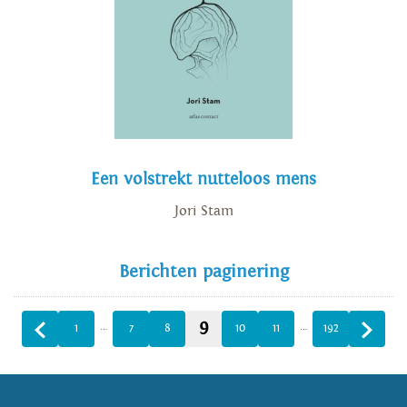
Een volstrekt nutteloos mens
Jori Stam
Berichten paginering
9
…
…
1
7
8
10
11
192