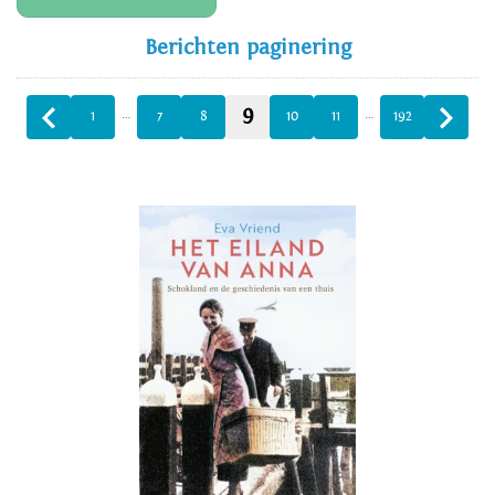
Berichten paginering
9
…
…
1
7
8
10
11
192