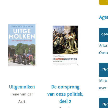
Age
06/
Arita
Ooste
21/
Mira
Uitgemolken
De oorsprong
over 
van onze politiek,
Irene van der
deel 2
Aart
21/