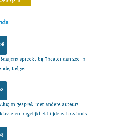
Schrijf je in
nda
08
 Baaijens spreekt bij Theater aan zee in
nde, België
08
 Aluç in gesprek met andere auteurs
klasse en ongelijkheid tijdens Lowlands
08