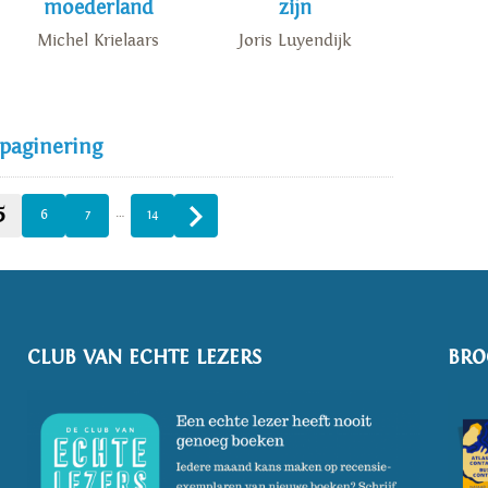
moederland
zijn
Michel Krielaars
Joris Luyendijk
 paginering
5
…
6
7
14
CLUB VAN ECHTE LEZERS
BRO