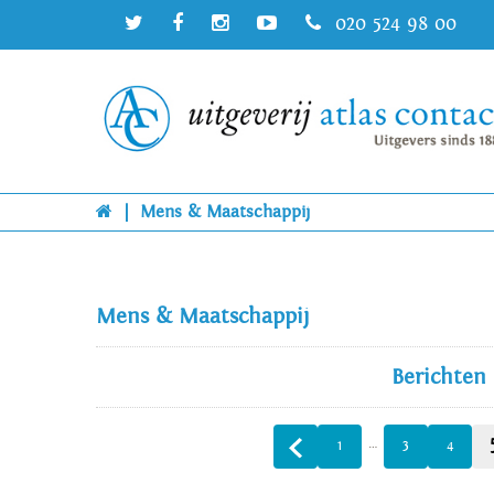
020 524 98 00
|
Mens & Maatschappij
Mens & Maatschappij
Berichten
…
1
3
4