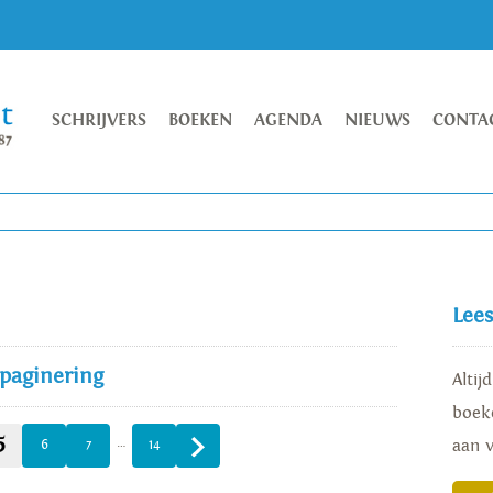
SCHRIJVERS
BOEKEN
AGENDA
NIEUWS
CONTA
Lee
 paginering
Altij
boeke
5
…
aan 
6
7
14