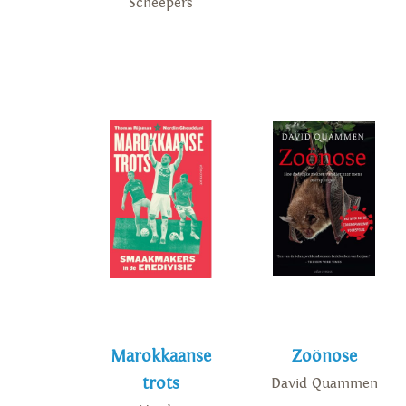
Scheepers
Marokkaanse
Zoönose
trots
David Quammen