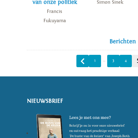
van onze politiek
Simon Sinek
Francis
Fukuyama
Berichten
…
1
3
4
NIEUWSBRIEF