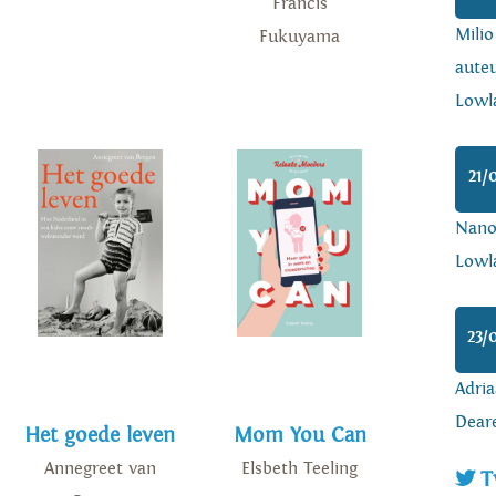
Francis
Mili
Fukuyama
auteu
Lowl
21/
Nanoa
Lowl
23/
Adria
Dear
Het goede leven
Mom You Can
Annegreet van
Elsbeth Teeling
T