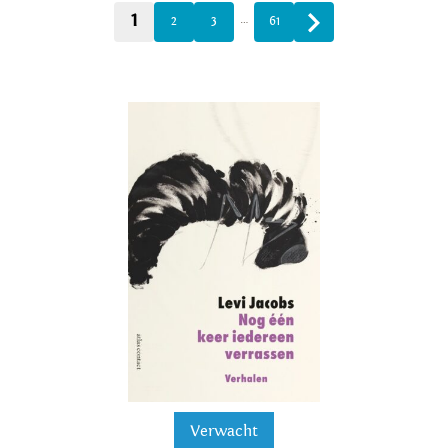
1
…
2
3
61
Verwacht