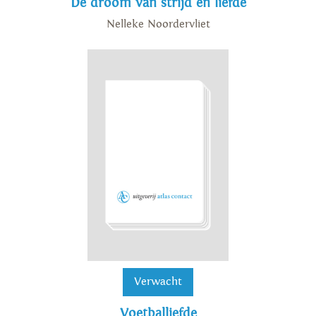
De droom van strijd en liefde
Nelleke Noordervliet
Verwacht
Voetballiefde