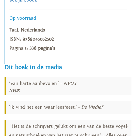
Bekijk Ebook
Op voorraad
Taal:
Nederlands
ISBN:
9789045052502
Pagina's:
336 pagina's
Dit boek in de media
‘Van harte aanbevolen.’ -
NVOX
NVOX
‘ik vind het een waar leesfeest.’ -
De Visdief
‘Het is de schrijvers gelukt om een van de beste vogel-
en natuurboeken van het jaar te schrijven.’ - Alles over