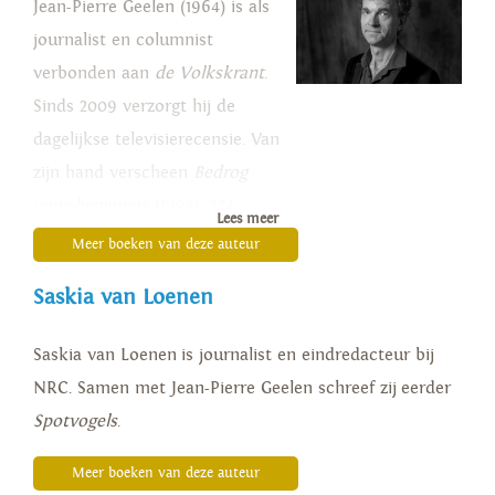
Jean-Pierre Geelen (1964) is als
journalist en columnist
verbonden aan
de Volkskrant
.
Sinds 2009 verzorgt hij de
dagelijkse televisierecensie. Van
zijn hand verscheen
Bedrog
voor beginners
(1995),
374
Lees meer
manieren om uw medemens te
Meer boeken van deze auteur
irriteren
(1996),
Het Haagse
Saskia van Loenen
huwelijk
(1998),
Blinde
vink
(2009) en, in
Saskia van Loenen is journalist en eindredacteur bij
samenwerking met Maarten
NRC. Samen met Jean-Pierre Geelen schreef zij eerder
van Rossem,
Nederland en de
Spotvogels
.
Nederlanders
(2011).
Meer boeken van deze auteur
(Foto: Fjodor Buis)