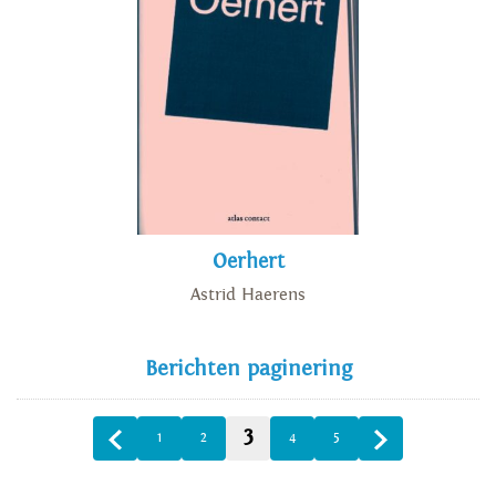
Oerhert
Astrid Haerens
Berichten paginering
3
1
2
4
5