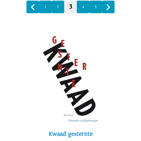
3
1
2
4
5
Kwaad gesternte