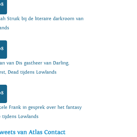
08
h Struik bij de literaire darkroom van
ands
08
an van Dis gastheer van Darling,
est, Dead tijdens Lowlands
08
ele Frank in gesprek over het fantasy
e tijdens Lowlands
weets van Atlas Contact