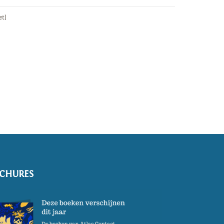
et]
CHURES