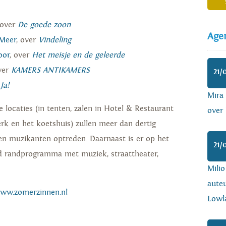
 over
De goede zoon
Age
 Meer
, over
Vindeling
oor
, over
Het meisje en de geleerde
ver
KAMERS ANTIKAMERS
21/
Ja!
Mira
e locaties (in tenten, zalen in Hotel & Restaurant
over 
rk en het koetshuis) zullen meer dan dertig
s en muzikanten optreden. Daarnaast is er op het
21/
end randprogramma met muziek, straattheater,
Mili
auteu
ww.zomerzinnen.nl
Lowl