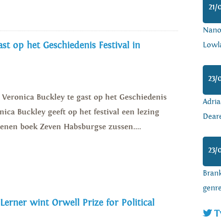
21/
Nanoa
st op het Geschiedenis Festival in
Lowl
23/
s Veronica Buckley te gast op het Geschiedenis
Adria
nica Buckley geeft op het festival een lezing
Dear
enen boek Zeven Habsburgse zussen....
23/
Brank
genr
 Lerner wint Orwell Prize for Political
T