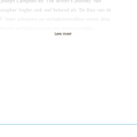
 Joseph Campbell en 'The Writer's Journey' van
istopher Vogler, ook wel bekend als 'De Reis van de
d'. Voor schrijvers en verhalenvertellers vormt deze
hische verhaalstructuur een onuitputtelijke
Lees meer
iratiebron.