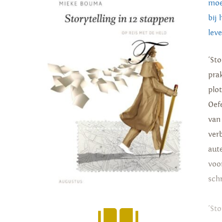
moe
bij
lev
'St
prak
plo
Oef
van
ver
aut
voo
schr
'St