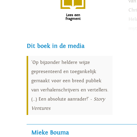
van
Chr
Lees een
Hel
fragment
myt
insp
Dit boek in de media
'Op bijzonder heldere wijze
gepresenteerd en toegankelijk
gemaakt voor een breed publiek
van verhalenschrijvers en vertellers.
(...) Een absolute aanrader!' -
Story
Ventures
Mieke Bouma