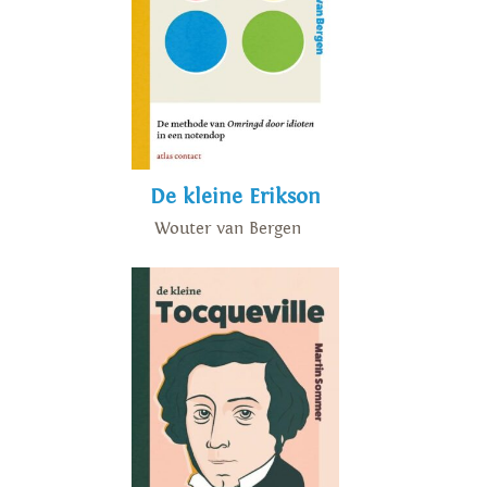
feministische leesgeschiedenis
.
In 2019 verscheen
De kleine De
Beauvoir. Haar baanbrekende
De Tweede Sekse samengevat
.
De kleine Erikson
Wouter van Bergen