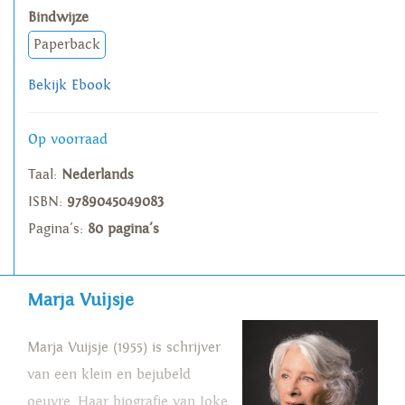
Bindwijze
Paperback
Bekijk Ebook
Op voorraad
Taal:
Nederlands
ISBN:
9789045049083
Pagina's:
80 pagina's
Marja Vuijsje
Marja Vuijsje (1955) is schrijver
van een klein en bejubeld
oeuvre. Haar biografie van Joke