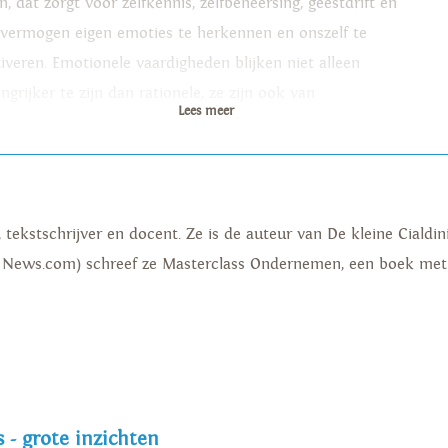
n, dat zorgt voor zelfkennis, zelfbeheersing, geestdrift en
 vermogen eigen emoties te herkennen en onszelf te
iveren. Emotionele vaardigheden blijken niet alleen
ngrijker te zijn dan rationele, ze zijn ook van
Lees meer
rslaggevend belang voor succes in werk en relaties en
r ons lichamelijk welbevinden.
kstschrijver en docent. Ze is de auteur van De kleine Cialdini
 News.com) schreef ze Masterclass Ondernemen, een boek met 
 - grote inzichten