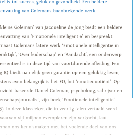
utel is tot succes, geluk en gezondheid. Een heldere
envatting van Golemans baanbrekende werk.
 kleine Goleman’ van Jacqueline de Jong biedt een heldere
envatting van ‘Emotionele intelligentie’ en bespreekt
rnaast Golemans latere werk ‘Emotionele intelligentie in
praktijk’, ‘Over leiderschap’ en ‘Aandacht’, een onderwerp
essentieel is in deze tijd van voortdurende afleiding. Een
g IQ biedt namelijk geen garantie op een gelukkig leven;
stens even belangrijk is het EO, het ‘emotiequotiënt’. Op
 inzicht baseerde Daniel Goleman, psycholoog, schrijver en
enschapsjournalist, zijn boek ‘Emotionele intelligentie’
5). In deze klassieker, die in veertig talen vertaald werd
waarvan vijf miljoen exemplaren zijn verkocht, laat
eman ons kennismaken met het voelende deel van ons