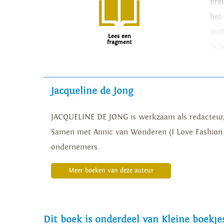
brei
het
mot
Lees een
fragment
bela
doo
voo
Jacqueline de Jong
JACQUELINE DE JONG is werkzaam als redacteur, te
Samen met Annic van Wonderen (I Love Fashion
ondernemers.
Meer boeken van deze auteur
Dit boek is onderdeel van Kleine boekjes