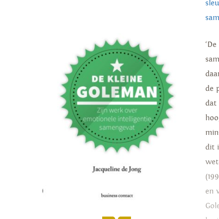
sle
sam
‘De
sam
daa
de 
dat 
hoo
min
dit
wet
(199
en 
Gol